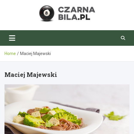
Skip
to
content
CzarnaBila.pl
Home
Maciej Majewski
Maciej Majewski