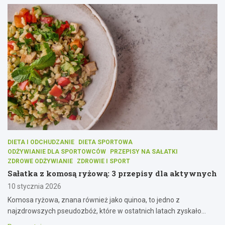
DIETA I ODCHUDZANIE
DIETA SPORTOWA
ODŻYWIANIE DLA SPORTOWCÓW
PRZEPISY NA SAŁATKI
ZDROWE ODŻYWIANIE
ZDROWIE I SPORT
Sałatka z komosą ryżową: 3 przepisy dla aktywnych
10 stycznia 2026
Komosa ryżowa, znana również jako quinoa, to jedno z
najzdrowszych pseudozbóż, które w ostatnich latach zyskało…