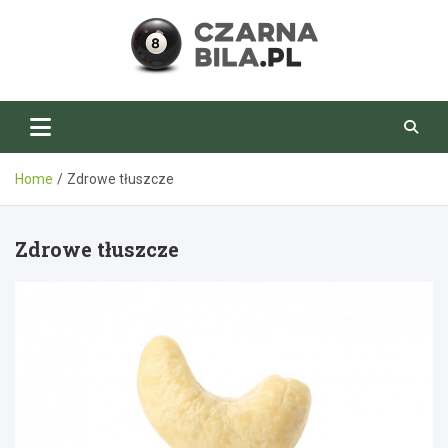
Skip
to
content
CzarnaBila.pl
Home
Zdrowe tłuszcze
Zdrowe tłuszcze