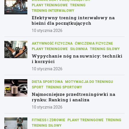
PLANY TRENINGOWE
TRENING
TRENING INTERWAŁOWY
Efektywny trening interwałowy na
bieżni dla początkujących
10 stycznia 2026
AKTYWNOŚĆ FIZYCZNA
ĆWICZENIA FIZYCZNE
PLANY TRENINGOWE
SIŁOWNIA
TRENING SIŁOWY
Wypychanie nóg na suwnicy: techniki
i korzyści
10 stycznia 2026
DIETA SPORTOWA
MOTYWACJA DO TRENINGU
SPORT
TRENING SPORTOWY
Najmocniejsze przedtreningówki na
rynku: Ranking i analiza
10 stycznia 2026
FITNESS I ZDROWIE
PLANY TRENINGOWE
TRENING
TRENING SIŁOWY