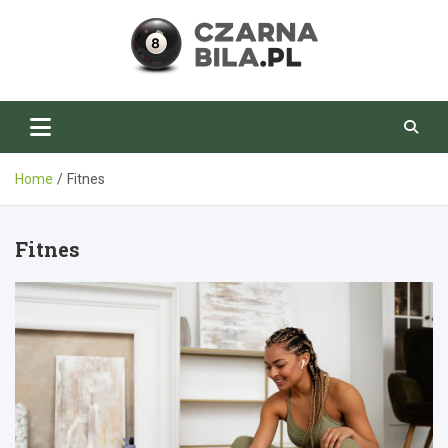
Skip
to
content
CzarnaBila.pl
Home
Fitnes
Fitnes