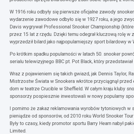
W 1916 roku odbyły się pierwsze oficjalne zawody snooker
wydarzenie zawodowe odbyło się w 1927 roku, a jego zwyc
Davis wygrywał Professional Snooker Championship (które 
przez 15 lat z rzędu. Dzięki temu odegrał kluczową rolę w 
wyprzedził bilard jako najpopularniejszy sport bilardowy w Wi
Po krótkim spadku popularności w latach 50. snooker pow
serialu telewizyjnego BBC pt. Pot Black, który przedstawiał
Wraz z pojawieniem się takich gwiazd, jak Dennis Taylor, Ray
Mistrzostw Świata w Snookera wkrótce przyciągnął przed e
dom w teatrze Crucible w Sheffield. W całym kraju kluby s
sponsorzy pospiesznie inwestowali w nowy popularny spor
I pomimo że zakaz reklamowania wyrobów tytoniowych w sp
pieniądze od sponsorów, od 2010 roku World Snooker Tou
Były to czasy, kiedy promotor sportu Barry Hearn nabył pak
Limited.