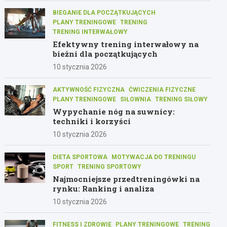
BIEGANIE DLA POCZĄTKUJĄCYCH
PLANY TRENINGOWE
TRENING
TRENING INTERWAŁOWY
Efektywny trening interwałowy na
bieżni dla początkujących
10 stycznia 2026
AKTYWNOŚĆ FIZYCZNA
ĆWICZENIA FIZYCZNE
PLANY TRENINGOWE
SIŁOWNIA
TRENING SIŁOWY
Wypychanie nóg na suwnicy:
techniki i korzyści
10 stycznia 2026
DIETA SPORTOWA
MOTYWACJA DO TRENINGU
SPORT
TRENING SPORTOWY
Najmocniejsze przedtreningówki na
rynku: Ranking i analiza
10 stycznia 2026
FITNESS I ZDROWIE
PLANY TRENINGOWE
TRENING