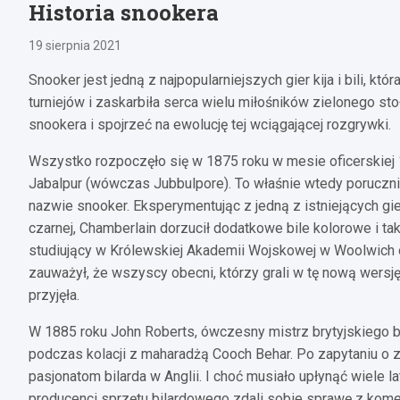
Historia snookera
19 sierpnia 2021
Snooker jest jedną z najpopularniejszych gier kija i bili, kt
turniejów i zaskarbiła serca wielu miłośników zielonego st
snookera i spojrzeć na ewolucję tej wciągającej rozgrywki.
Wszystko rozpoczęło się w 1875 roku w mesie oficerskiej 
Jabalpur (wówczas Jubbulpore). To właśnie wtedy porucznik
nazwie snooker. Eksperymentując z jedną z istniejących gier 
czarnej, Chamberlain dorzucił dodatkowe bile kolorowe i ta
studiujący w Królewskiej Akademii Wojskowej w Woolwich o
zauważył, że wszyscy obecni, którzy grali w tę nową wersję 
przyjęła.
W 1885 roku John Roberts, ówczesny mistrz brytyjskiego bi
podczas kolacji z maharadżą Cooch Behar. Po zapytaniu o
pasjonatom bilarda w Anglii. I choć musiało upłynąć wiele la
producenci sprzętu bilardowego zdali sobie sprawę z kome