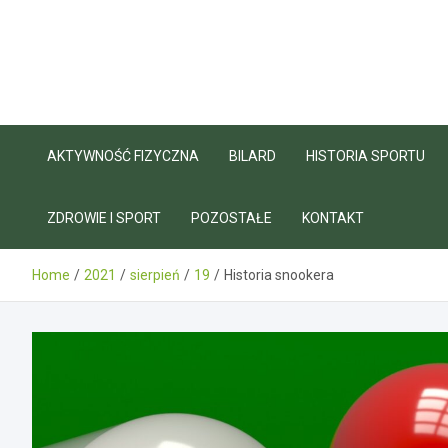
Skip
to
content
AKTYWNOŚĆ FIZYCZNA
BILARD
HISTORIA SPORTU
ZDROWIE I SPORT
POZOSTAŁE
KONTAKT
Home
2021
sierpień
19
Historia snookera