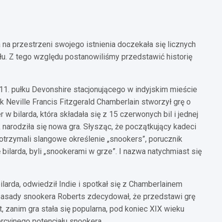
óra na przestrzeni swojego istnienia doczekała się licznych
ołu. Z tego względu postanowiliśmy przedstawić historię
11. pułku Devonshire stacjonującego w indyjskim mieście
 Neville Francis Fitzgerald Chamberlain stworzył grę o
w bilarda, która składała się z 15 czerwonych bil i jednej
k narodziła się nowa gra. Słysząc, że początkujący kadeci
trzymali slangowe określenie „snookers”, porucznik
bilarda, byli „snookerami w grze”. I nazwa natychmiast się
larda, odwiedził Indie i spotkał się z Chamberlainem
 zasady snookera Roberts zdecydował, że przedstawi grę
t, zanim gra stała się popularna, pod koniec XIX wieku
rcyjnego potencjału snookera.