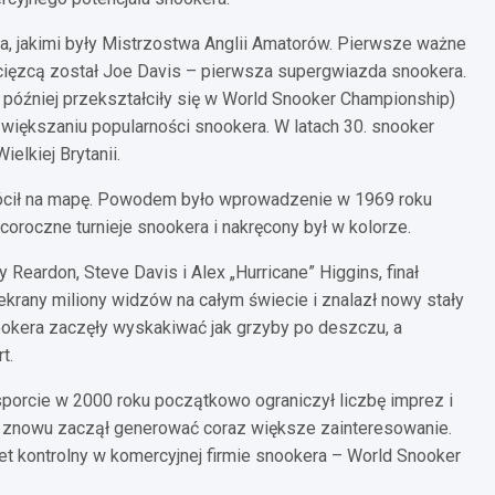
a, jakimi były Mistrzostwa Anglii Amatorów. Pierwsze ważne
ięzcą został Joe Davis – pierwsza supergwiazda snookera.
później przekształciły się w World Snooker Championship)
zwiększaniu popularności snookera. W latach 30. snooker
elkiej Brytanii.
rócił na mapę. Powodem było wprowadzenie w 1969 roku
 coroczne turnieje snookera i nakręcony był w kolorze.
 Reardon, Steve Davis i Alex „Hurricane” Higgins, finał
krany miliony widzów na całym świecie i znalazł nowy stały
nookera zaczęły wyskakiwać jak grzyby po deszczu, a
t.
orcie w 2000 roku początkowo ograniczył liczbę imprez i
r znowu zaczął generować coraz większe zainteresowanie.
iet kontrolny w komercyjnej firmie snookera – World Snooker