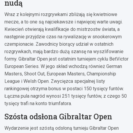
nudą
Wraz z kolejnymi rozgrywkami zbliżają się kwietniowe
mecze, a to one są najciekawsze i najwięcej warte uwagi.
Kwiecień otwierają kwalifikacje do mistrzostw świata, a
następnie przyjdzie czas na rywalizację w snookerowym
czempionacie. Zawodnicy biorący udział w ostatnich
rozgrywkach, mają bardzo dużą szansę na wyszlifowanie
formy. Gibraltar Open jest ostatnim turniejem cyklu BetVictor
European Series. W jego skład wchodzą również German
Masters, Shoot Out, European Masters, Championship
League i Welsh Open. Zwycięzca specjalnej listy
rankingowej otrzyma bonus w postaci 150 tysięcy funtów.
Łączna pula nagród wynosi 251 tysięcy funtów, z czego 50
tysięcy trafi na konto triumfatora.
Szósta odsłona Gibraltar Open
Wydarzenie jest szóstą odsłoną turnieju Gibraltar Open