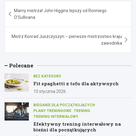
Nawigacja
Mamy mistrza! John Higgins lepszy od Ronniego
wpisu
O’Sullivana
Mistrz Konrad Juszczyszyn – pierwsze mistrzostwo kraju
zawodnika
Polecane
BEZ KATEGORII
Fit spaghetti z tofu dla aktywnych
10 stycznia 2026
BIEGANIE DLA POCZĄTKUJĄCYCH
PLANY TRENINGOWE
TRENING
TRENING INTERWAŁOWY
Efektywny trening interwałowy na
bieżni dla początkujących