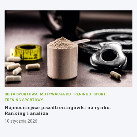
DIETA SPORTOWA
MOTYWACJA DO TRENINGU
SPORT
TRENING SPORTOWY
Najmocniejsze przedtreningówki na rynku:
Ranking i analiza
10 stycznia 2026