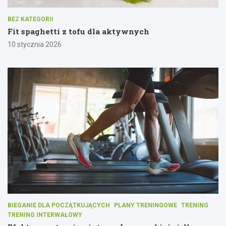
BEZ KATEGORII
Fit spaghetti z tofu dla aktywnych
10 stycznia 2026
BIEGANIE DLA POCZĄTKUJĄCYCH
PLANY TRENINGOWE
TRENING
TRENING INTERWAŁOWY