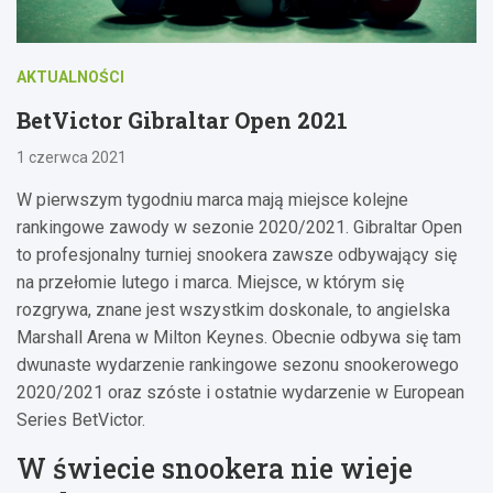
AKTUALNOŚCI
BetVictor Gibraltar Open 2021
1 czerwca 2021
W pierwszym tygodniu marca mają miejsce kolejne
rankingowe zawody w sezonie 2020/2021. Gibraltar Open
to profesjonalny turniej snookera zawsze odbywający się
na przełomie lutego i marca. Miejsce, w którym się
rozgrywa, znane jest wszystkim doskonale, to angielska
Marshall Arena w Milton Keynes. Obecnie odbywa się tam
dwunaste wydarzenie rankingowe sezonu snookerowego
2020/2021 oraz szóste i ostatnie wydarzenie w European
Series BetVictor.
W świecie snookera nie wieje