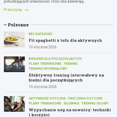
pobudzających właściwości. Choć oba zawierają…
Przeczytaj
Polecane
BEZ KATEGORII
Fit spaghetti z tofu dla aktywnych
10 stycznia 2026
BIEGANIE DLA POCZĄTKUJĄCYCH
PLANY TRENINGOWE
TRENING
TRENING INTERWAŁOWY
Efektywny trening interwałowy na
bieżni dla początkujących
10 stycznia 2026
AKTYWNOŚĆ FIZYCZNA
ĆWICZENIA FIZYCZNE
PLANY TRENINGOWE
SIŁOWNIA
TRENING SIŁOWY
Wypychanie nóg na suwnicy: techniki
i korzyści