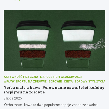
AKTYWNOŚĆ FIZYCZNA
NAPOJE I ICH WŁAŚCIWOŚCI
WPŁYW SPORTU NA ZDROWIE
ZDROWIE I DIETA
ZDROWY STYL ŻYCIA
Yerba mate a kawa: Porównanie zawartości kofeiny
i wpływu na zdrowie
8 lipca 2025
Yerba mate i kawa to dwa popularne napoje znane ze swoich