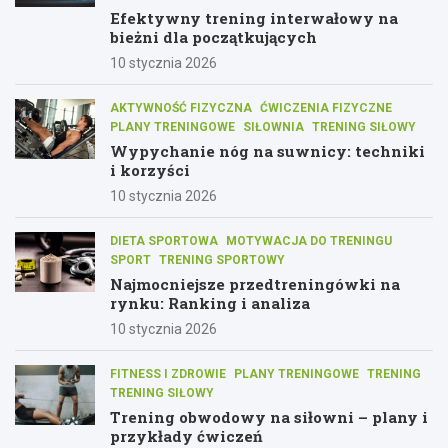
Efektywny trening interwałowy na
bieżni dla początkujących
10 stycznia 2026
AKTYWNOŚĆ FIZYCZNA
ĆWICZENIA FIZYCZNE
PLANY TRENINGOWE
SIŁOWNIA
TRENING SIŁOWY
Wypychanie nóg na suwnicy: techniki
i korzyści
10 stycznia 2026
DIETA SPORTOWA
MOTYWACJA DO TRENINGU
SPORT
TRENING SPORTOWY
Najmocniejsze przedtreningówki na
rynku: Ranking i analiza
10 stycznia 2026
FITNESS I ZDROWIE
PLANY TRENINGOWE
TRENING
TRENING SIŁOWY
Trening obwodowy na siłowni – plany i
przykłady ćwiczeń