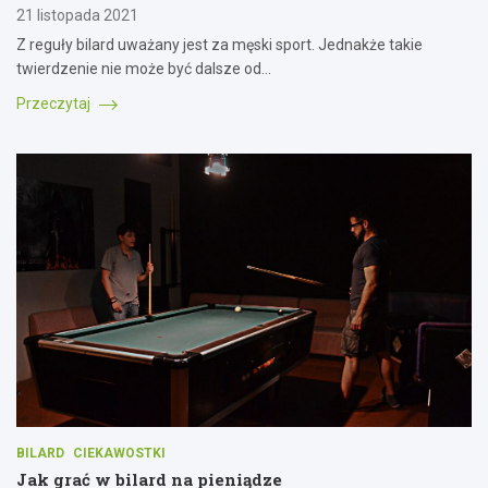
21 listopada 2021
Z reguły bilard uważany jest za męski sport. Jednakże takie
twierdzenie nie może być dalsze od…
Przeczytaj
BILARD
CIEKAWOSTKI
Jak grać w bilard na pieniądze