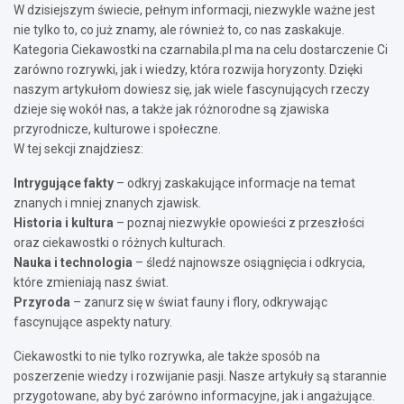
W dzisiejszym świecie, pełnym informacji, niezwykle ważne jest
nie tylko to, co już znamy, ale również to, co nas zaskakuje.
Kategoria Ciekawostki na czarnabila.pl ma na celu dostarczenie Ci
zarówno rozrywki, jak i wiedzy, która rozwija horyzonty. Dzięki
naszym artykułom dowiesz się, jak wiele fascynujących rzeczy
dzieje się wokół nas, a także jak różnorodne są zjawiska
przyrodnicze, kulturowe i społeczne.
W tej sekcji znajdziesz:
Intrygujące fakty
– odkryj zaskakujące informacje na temat
znanych i mniej znanych zjawisk.
Historia i kultura
– poznaj niezwykłe opowieści z przeszłości
oraz ciekawostki o różnych kulturach.
Nauka i technologia
– śledź najnowsze osiągnięcia i odkrycia,
które zmieniają nasz świat.
Przyroda
– zanurz się w świat fauny i flory, odkrywając
fascynujące aspekty natury.
Ciekawostki to nie tylko rozrywka, ale także sposób na
poszerzenie wiedzy i rozwijanie pasji. Nasze artykuły są starannie
przygotowane, aby być zarówno informacyjne, jak i angażujące.