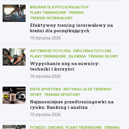
BIEGANIE DLA POCZĄTKUJĄCYCH
PLANY TRENINGOWE
TRENING
TRENING INTERWAŁOWY
Efektywny trening interwałowy na
bieżni dla początkujących
10 stycznia 2026
AKTYWNOŚĆ FIZYCZNA
ĆWICZENIA FIZYCZNE
PLANY TRENINGOWE
SIŁOWNIA
TRENING SIŁOWY
Wypychanie nóg na suwnicy:
techniki i korzyści
10 stycznia 2026
DIETA SPORTOWA
MOTYWACJA DO TRENINGU
SPORT
TRENING SPORTOWY
Najmocniejsze przedtreningówki na
rynku: Ranking i analiza
10 stycznia 2026
FITNESS I ZDROWIE
PLANY TRENINGOWE
TRENING