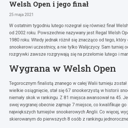
Welsh Open i jego finał
25 maja 2021
W ostatnim tygodniu lutego rozegrał się również finał Welsh 
od 2002 roku. Powszechnie nazywany jest Regal Welsh Ope
1980 roku. Wtedy jednak różnił się znacząco od tego, któ
snookerowi uczestnicy, a nie tylko Walijczycy. Sam turnie
rozgrywki zawsze rozgrywają się na przełomie lutego i ma
Wygrana w Welsh Open
Tegorocznym finalistą znanego w całej Walii turnieju został J
wielkie osiągnięcie, stał się 67 snookerzystą w historii sn
niemały skok w rankingu. Z 81 miejsca awansował na 45. Je
swej wygranej obecnie zajmuje 7 miejsce, co kwalifikuje g
największych turniejów snookerowych Anglii. Co więcej, wy
skierowanym do pierwszych 8 osób z rankingu jednoroczn