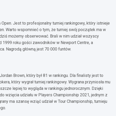
Open. Jest to profesjonalny turniej rankingowy, który istnieje
n. Warto wspomnieć o tym, że turniej swój początek ma w
ry dziś możemy obserwować. Brali w nim udział wszyscy
j od 1999 roku gości zawodników w Newport Centre, a
rca. Nagrodą główną jest 70 000 funtów.
ordan Brown, który był 81 w rankingu. Dla finalisty jest to
ookera, który wygrał turniej rankingowy. Wygrana przyniosła mu
szcze lepiej to wygląda w rankingu jednorocznym. Dzięki
o do wzięcia udziału w Players Championship 2021, jednym z
grany ma szansę wziąć udział w Tour Championship, turnieju
ego.