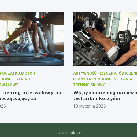
A POCZĄTKUJĄCYCH
AKTYWNOŚĆ FIZYCZNA
ĆWICZENI
NGOWE
TRENING
PLANY TRENINGOWE
SIŁOWNIA
ERWAŁOWY
TRENING SIŁOWY
 trening interwałowy na
Wypychanie nóg na suwn
 początkujących
techniki i korzyści
026
10 stycznia 2026
czarnabila.pl