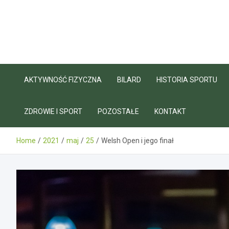
Skip
to
content
AKTYWNOŚĆ FIZYCZNA
BILARD
HISTORIA SPORTU
ZDROWIE I SPORT
POZOSTAŁE
KONTAKT
Home
2021
maj
25
Welsh Open i jego finał