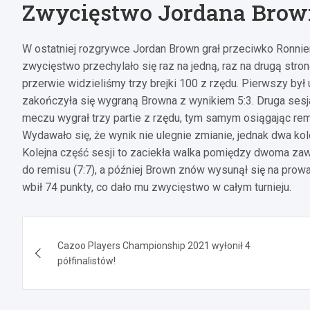
Zwycięstwo Jordana Brow
W ostatniej rozgrywce Jordan Brown grał przeciwko Ronniem
zwycięstwo przechylało się raz na jedną, raz na drugą stro
przerwie widzieliśmy trzy brejki 100 z rzędu. Pierwszy był 
zakończyła się wygraną Browna z wynikiem 5:3. Druga sesj
meczu wygrał trzy partie z rzędu, tym samym osiągając rem
Wydawało się, że wynik nie ulegnie zmianie, jednak dwa ko
Kolejna część sesji to zaciekła walka pomiędzy dwoma za
do remisu (7:7), a później Brown znów wysunął się na prow
wbił 74 punkty, co dało mu zwycięstwo w całym turnieju.
Nawigacja
Cazoo Players Championship 2021 wyłonił 4
wpisu
półfinalistów!