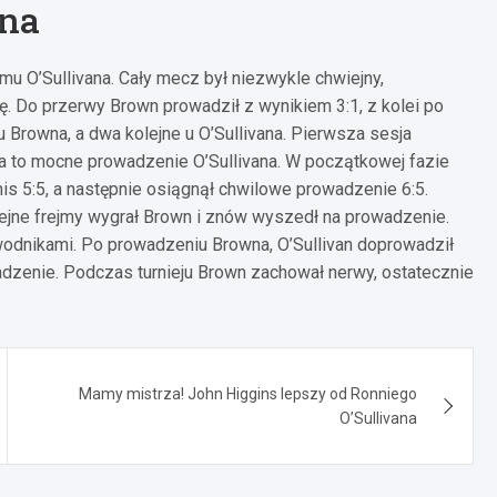
na
u O’Sullivana. Cały mecz był niezwykle chwiejny,
nę. Do przerwy Brown prowadził z wynikiem 3:1, z kolei po
u Browna, a dwa kolejne u O’Sullivana. Pierwsza sesja
a to mocne prowadzenie O’Sullivana. W początkowej fazie
is 5:5, a następnie osiągnął chwilowe prowadzenie 6:5.
lejne frejmy wygrał Brown i znów wyszedł na prowadzenie.
wodnikami. Po prowadzeniu Browna, O’Sullivan doprowadził
adzenie. Podczas turnieju Brown zachował nerwy, ostatecznie
Mamy mistrza! John Higgins lepszy od Ronniego
O’Sullivana