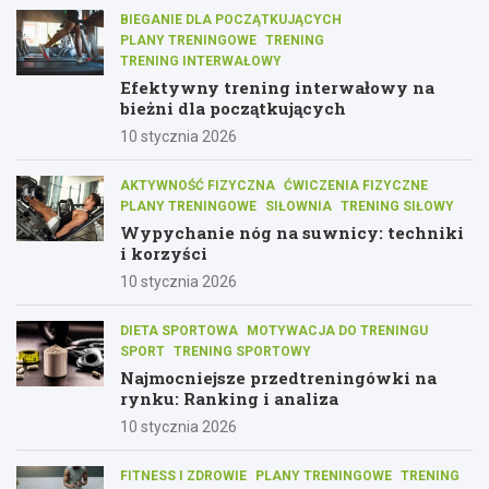
BIEGANIE DLA POCZĄTKUJĄCYCH
PLANY TRENINGOWE
TRENING
TRENING INTERWAŁOWY
Efektywny trening interwałowy na
bieżni dla początkujących
10 stycznia 2026
AKTYWNOŚĆ FIZYCZNA
ĆWICZENIA FIZYCZNE
PLANY TRENINGOWE
SIŁOWNIA
TRENING SIŁOWY
Wypychanie nóg na suwnicy: techniki
i korzyści
10 stycznia 2026
DIETA SPORTOWA
MOTYWACJA DO TRENINGU
SPORT
TRENING SPORTOWY
Najmocniejsze przedtreningówki na
rynku: Ranking i analiza
10 stycznia 2026
FITNESS I ZDROWIE
PLANY TRENINGOWE
TRENING