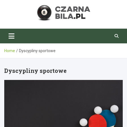
Skip
to
content
CzarnaBila.pl
Home
Dyscypliny sportowe
Dyscypliny sportowe