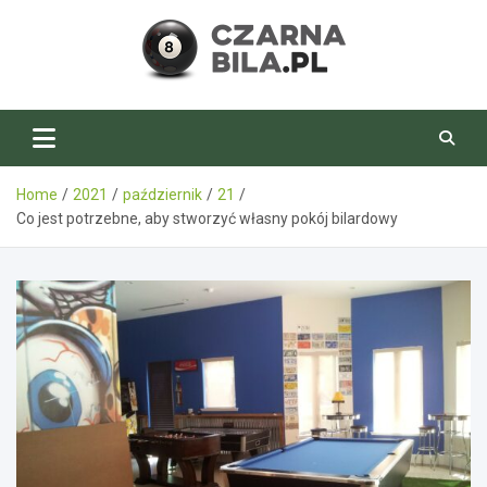
Skip
to
content
CzarnaBila.pl
Home
2021
październik
21
Co jest potrzebne, aby stworzyć własny pokój bilardowy