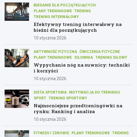
BIEGANIE DLA POCZĄTKUJĄCYCH
PLANY TRENINGOWE
TRENING
TRENING INTERWAŁOWY
Efektywny trening interwałowy na
bieżni dla początkujących
10 stycznia 2026
AKTYWNOŚĆ FIZYCZNA
ĆWICZENIA FIZYCZNE
PLANY TRENINGOWE
SIŁOWNIA
TRENING SIŁOWY
Wypychanie nóg na suwnicy: techniki
i korzyści
10 stycznia 2026
DIETA SPORTOWA
MOTYWACJA DO TRENINGU
SPORT
TRENING SPORTOWY
Najmocniejsze przedtreningówki na
rynku: Ranking i analiza
10 stycznia 2026
FITNESS I ZDROWIE
PLANY TRENINGOWE
TRENING