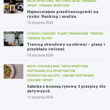
DIETA SPORTOWA
MOTYWACJA DO TRENINGU
SPORT
TRENING SPORTOWY
Najmocniejsze przedtreningówki na
rynku: Ranking i analiza
10 stycznia 2026
FITNESS I ZDROWIE
PLANY TRENINGOWE
TRENING
TRENING SIŁOWY
Trening obwodowy na siłowni – plany i
przykłady ćwiczeń
10 stycznia 2026
DIETA I ODCHUDZANIE
DIETA SPORTOWA
ODŻYWIANIE DLA SPORTOWCÓW
PRZEPISY NA SAŁATKI
ZDROWE ODŻYWIANIE
ZDROWIE I SPORT
Sałatka z komosą ryżową: 3 przepisy dla
aktywnych
10 stycznia 2026