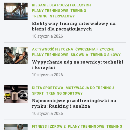
BIEGANIE DLA POCZĄTKUJĄCYCH
PLANY TRENINGOWE
TRENING
TRENING INTERWAŁOWY
Efektywny trening interwałowy na
bieżni dla początkujących
10 stycznia 2026
AKTYWNOŚĆ FIZYCZNA
ĆWICZENIA FIZYCZNE
PLANY TRENINGOWE
SIŁOWNIA
TRENING SIŁOWY
Wypychanie nóg na suwnicy: techniki
i korzyści
10 stycznia 2026
DIETA SPORTOWA
MOTYWACJA DO TRENINGU
SPORT
TRENING SPORTOWY
Najmocniejsze przedtreningówki na
rynku: Ranking i analiza
10 stycznia 2026
FITNESS I ZDROWIE
PLANY TRENINGOWE
TRENING