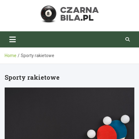
Skip
to
content
CzarnaBila.pl
Home
Sporty rakietowe
Sporty rakietowe