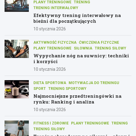
PLANY TRENINGOWE
TRENING
TRENING INTERWAŁOWY
Efektywny trening interwałowy na
bieżni dla początkujących
10 stycznia 2026
AKTYWNOŚĆ FIZYCZNA
ĆWICZENIA FIZYCZNE
PLANY TRENINGOWE
SIŁOWNIA
TRENING SIŁOWY
Wypychanie nóg na suwnicy: techniki
i korzyści
10 stycznia 2026
DIETA SPORTOWA
MOTYWACJA DO TRENINGU
SPORT
TRENING SPORTOWY
Najmocniejsze przedtreningówki na
rynku: Ranking i analiza
10 stycznia 2026
FITNESS I ZDROWIE
PLANY TRENINGOWE
TRENING
TRENING SIŁOWY