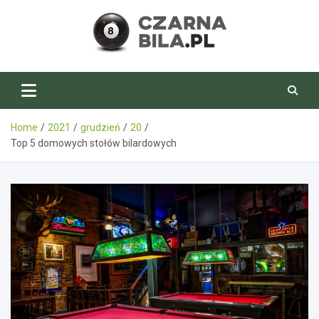
Skip
to
content
CzarnaBila.pl
Home
2021
grudzień
20
Top 5 domowych stołów bilardowych