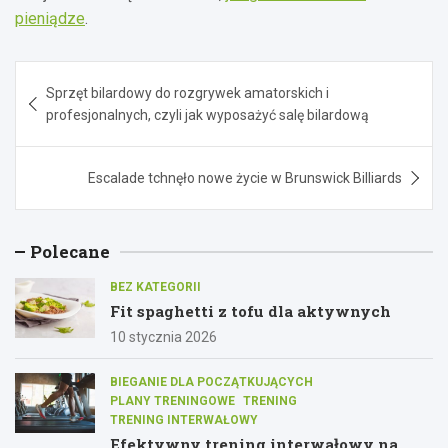
pieniądze
.
Nawigacja
Sprzęt bilardowy do rozgrywek amatorskich i
wpisu
profesjonalnych, czyli jak wyposażyć salę bilardową
Escalade tchnęło nowe życie w Brunswick Billiards
Polecane
BEZ KATEGORII
Fit spaghetti z tofu dla aktywnych
10 stycznia 2026
BIEGANIE DLA POCZĄTKUJĄCYCH
PLANY TRENINGOWE
TRENING
TRENING INTERWAŁOWY
Efektywny trening interwałowy na