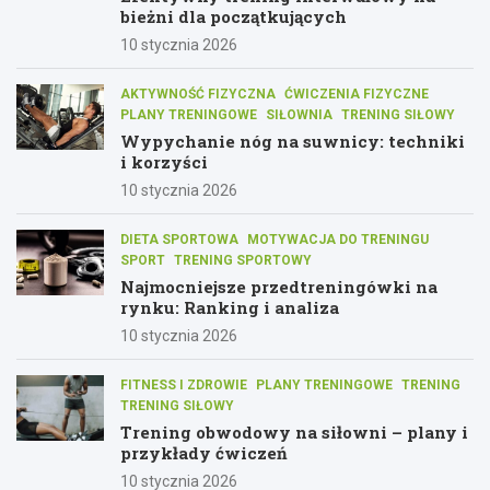
bieżni dla początkujących
10 stycznia 2026
AKTYWNOŚĆ FIZYCZNA
ĆWICZENIA FIZYCZNE
PLANY TRENINGOWE
SIŁOWNIA
TRENING SIŁOWY
Wypychanie nóg na suwnicy: techniki
i korzyści
10 stycznia 2026
DIETA SPORTOWA
MOTYWACJA DO TRENINGU
SPORT
TRENING SPORTOWY
Najmocniejsze przedtreningówki na
rynku: Ranking i analiza
10 stycznia 2026
FITNESS I ZDROWIE
PLANY TRENINGOWE
TRENING
TRENING SIŁOWY
Trening obwodowy na siłowni – plany i
przykłady ćwiczeń
10 stycznia 2026