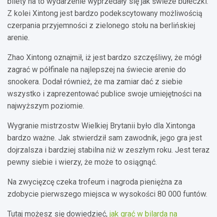
bilety na to wydarzenie wyprzedały się jak świeże bułeczki.
Z kolei Xintong jest bardzo podekscytowany możliwością
czerpania przyjemności z zielonego stołu na berlińskiej
arenie.
Zhao Xintong oznajmił, iż jest bardzo szczęśliwy, że mógł
zagrać w półfinale na najlepszej na świecie arenie do
snookera. Dodał również, że ma zamiar dać z siebie
wszystko i zaprezentować publice swoje umiejętności na
najwyższym poziomie.
Wygranie mistrzostw Wielkiej Brytanii było dla Xintonga
bardzo ważne. Jak stwierdził sam zawodnik, jego gra jest
dojrzalsza i bardziej stabilna niż w zeszłym roku. Jest teraz
pewny siebie i wierzy, że może to osiągnąć.
Na zwycięzcę czeka trofeum i nagroda pieniężna za
zdobycie pierwszego miejsca w wysokości 80 000 funtów.
Tutaj możesz się dowiedzieć,
jak grać w bilarda na