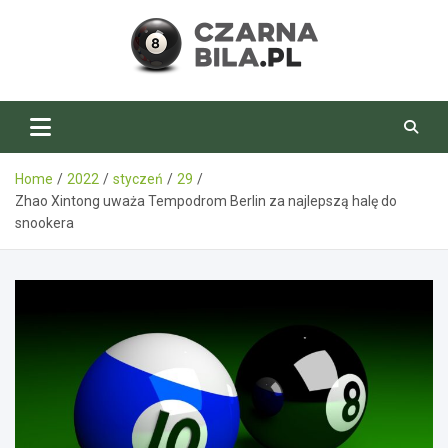
Skip
to
content
CzarnaBila.pl
Home
2022
styczeń
29
Zhao Xintong uważa Tempodrom Berlin za najlepszą halę do
snookera