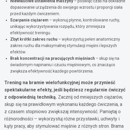
Niewłaściwe ustawienia maszyny
– poświęć czas na dokładne
dopasowanie urządzenia do swojego wzrostu i proporcji ciała
przed każdym ćwiczeniem.
Szarpanie ciężarem
– wykonuj płynne, kontrolowane ruchy,
unikając wykorzystywania rozpędu, który zmniejsza
efektywność treningu.
Zbyt krótki zakres ruchu
– wykorzystuj pełen anatomiczny
zakres ruchu dla maksymalnej stymulacji mięśni i lepszych
efektów.
Brak koncentracji na pracujących mięśniach
– skup się na
świadomym napinaniu i czuciu mięśniowym, co znacząco
zwiększa efektywność każdego powtórzenia.
Trening na bramie wielofunkcyjnej może przynieść
spektakularne efekty, jeśli będziesz regularnie ćwiczyć
z odpowiednią techniką.
Zacznij od mniejszych ciężarów,
skup się na prawidłowym wykonaniu każdego ćwiczenia, a
z czasem stopniowo zwiększaj intensywność. Pamiętaj o
różnorodności – wykorzystuj różne przystawki, uchwyty i
kąty pracy, aby stymulować mięśnie z różnych stron. Brama