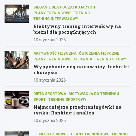
BIEGANIE DLA POCZĄTKUJĄCYCH
PLANY TRENINGOWE
TRENING
TRENING INTERWAŁOWY
Efektywny trening interwałowy na
bieżni dla początkujących
10 stycznia 2026
AKTYWNOŚĆ FIZYCZNA
ĆWICZENIA FIZYCZNE
PLANY TRENINGOWE
SIŁOWNIA
TRENING SIŁOWY
Wypychanie nóg na suwnicy: techniki
i korzyści
10 stycznia 2026
DIETA SPORTOWA
MOTYWACJA DO TRENINGU
SPORT
TRENING SPORTOWY
Najmocniejsze przedtreningówki na
rynku: Ranking i analiza
10 stycznia 2026
FITNESS I ZDROWIE
PLANY TRENINGOWE
TRENING