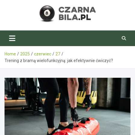
Skip
to
content
CzarnaBila.pl
Home
2025
czerwiec
27
Trening z bramą wielofunkcyjną: jak efektywnie ćwiczyć?