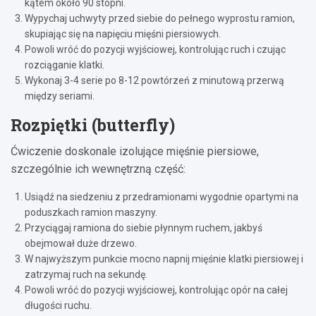
kątem około 90 stopni.
Wypychaj uchwyty przed siebie do pełnego wyprostu ramion,
skupiając się na napięciu mięśni piersiowych.
Powoli wróć do pozycji wyjściowej, kontrolując ruch i czując
rozciąganie klatki.
Wykonaj 3-4 serie po 8-12 powtórzeń z minutową przerwą
między seriami.
Rozpiętki (butterfly)
Ćwiczenie doskonale izolujące mięśnie piersiowe,
szczególnie ich wewnętrzną część:
Usiądź na siedzeniu z przedramionami wygodnie opartymi na
poduszkach ramion maszyny.
Przyciągaj ramiona do siebie płynnym ruchem, jakbyś
obejmował duże drzewo.
W najwyższym punkcie mocno napnij mięśnie klatki piersiowej i
zatrzymaj ruch na sekundę.
Powoli wróć do pozycji wyjściowej, kontrolując opór na całej
długości ruchu.