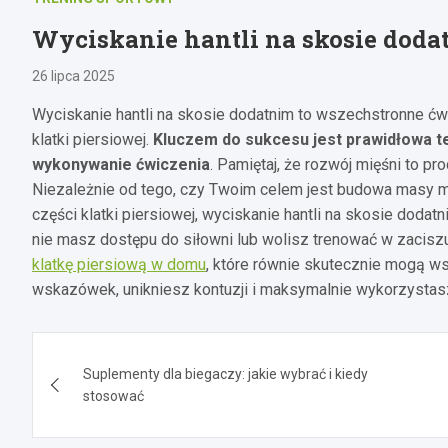
Wyciskanie hantli na skosie dodat
26 lipca 2025
Wyciskanie hantli na skosie dodatnim to wszechstronne ćw
klatki piersiowej.
Kluczem do sukcesu jest prawidłowa te
wykonywanie ćwiczenia
. Pamiętaj, że rozwój mięśni to pr
Niezależnie od tego, czy Twoim celem jest budowa masy mię
części klatki piersiowej, wyciskanie hantli na skosie doda
nie masz dostępu do siłowni lub wolisz trenować w zacis
klatkę piersiową w domu
, które równie skutecznie mogą w
wskazówek, unikniesz kontuzji i maksymalnie wykorzystas
Nawigacja
Suplementy dla biegaczy: jakie wybrać i kiedy
wpisu
stosować