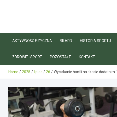
Skip
to
content
AKTYWNOŚĆ FIZYCZNA
BILARD
HISTORIA SPORTU
ZDROWIE I SPORT
POZOSTAŁE
KONTAKT
Home
2025
lipiec
26
Wyciskanie hantli na skosie dodatnim: T