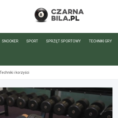
CzarnaBila.pl
SNOOKER
SPORT
SPRZĘT SPORTOWY
TECHNIKI GRY
echniki i korzyści