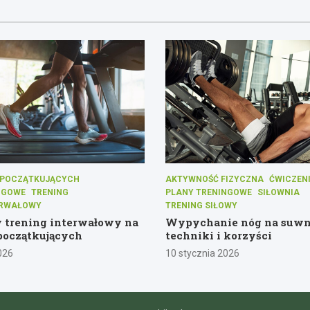
A POCZĄTKUJĄCYCH
AKTYWNOŚĆ FIZYCZNA
ĆWICZENI
NGOWE
TRENING
PLANY TRENINGOWE
SIŁOWNIA
ERWAŁOWY
TRENING SIŁOWY
 trening interwałowy na
Wypychanie nóg na suwn
 początkujących
techniki i korzyści
026
10 stycznia 2026