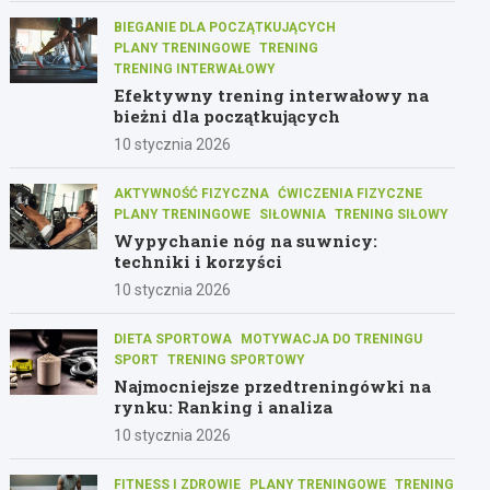
BIEGANIE DLA POCZĄTKUJĄCYCH
PLANY TRENINGOWE
TRENING
TRENING INTERWAŁOWY
Efektywny trening interwałowy na
bieżni dla początkujących
10 stycznia 2026
AKTYWNOŚĆ FIZYCZNA
ĆWICZENIA FIZYCZNE
PLANY TRENINGOWE
SIŁOWNIA
TRENING SIŁOWY
Wypychanie nóg na suwnicy:
techniki i korzyści
10 stycznia 2026
DIETA SPORTOWA
MOTYWACJA DO TRENINGU
SPORT
TRENING SPORTOWY
Najmocniejsze przedtreningówki na
rynku: Ranking i analiza
10 stycznia 2026
FITNESS I ZDROWIE
PLANY TRENINGOWE
TRENING