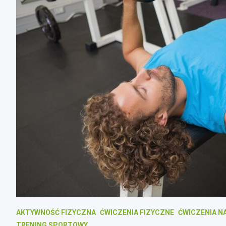
AKTYWNOŚĆ FIZYCZNA
ĆWICZENIA FIZYCZNE
ĆWICZENIA N
TRENING SPORTOWY