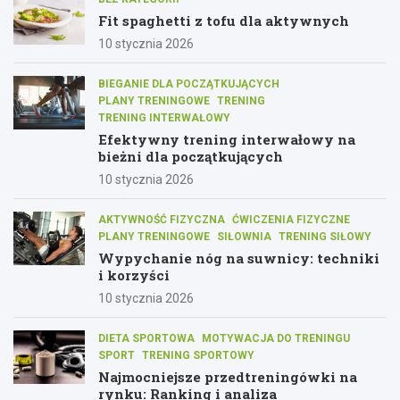
Fit spaghetti z tofu dla aktywnych
10 stycznia 2026
BIEGANIE DLA POCZĄTKUJĄCYCH
PLANY TRENINGOWE
TRENING
TRENING INTERWAŁOWY
Efektywny trening interwałowy na
bieżni dla początkujących
10 stycznia 2026
AKTYWNOŚĆ FIZYCZNA
ĆWICZENIA FIZYCZNE
PLANY TRENINGOWE
SIŁOWNIA
TRENING SIŁOWY
Wypychanie nóg na suwnicy: techniki
i korzyści
10 stycznia 2026
DIETA SPORTOWA
MOTYWACJA DO TRENINGU
SPORT
TRENING SPORTOWY
Najmocniejsze przedtreningówki na
rynku: Ranking i analiza