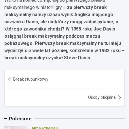
Warto na koniec cofnąć się do pierwszego breaka
maksymalnego w historii gry –
za pierwszy break
maksymalny należy uznać wynik Anglika mającego
nazwisko Davis, ale niektórzy mogą zadać pytanie, o
którego zawodnika chodzi? W 1955 roku Joe Davis
osiągnął break maksymalny podczas meczu
pokazowego. Pierwszy break maksymalny na turnieju
wydarzył się wiele lat później, konkretnie w 1982 roku –
break maksymalny uzyskał Steve Davis
.
Nawigacja
Break stupunktowy
wpisu
Osoby oficjalne
Polecane
BEZ KATEGORII