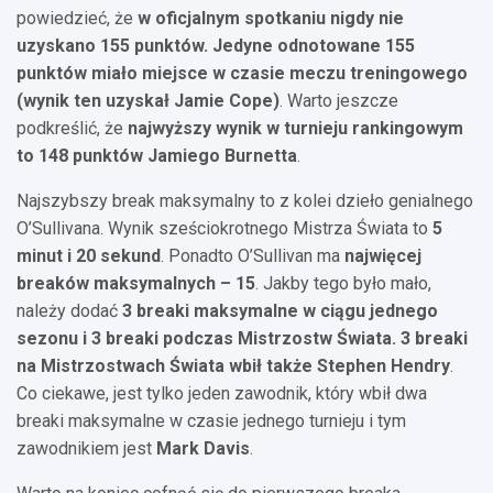
powiedzieć, że
w oficjalnym spotkaniu nigdy nie
uzyskano 155 punktów.
Jedyne odnotowane 155
punktów miało miejsce w czasie meczu treningowego
(wynik ten uzyskał Jamie Cope)
. Warto jeszcze
podkreślić, że
najwyższy wynik w turnieju rankingowym
to 148 punktów Jamiego Burnetta
.
Najszybszy break maksymalny to z kolei dzieło genialnego
O’Sullivana. Wynik sześciokrotnego Mistrza Świata to
5
minut i 20 sekund
. Ponadto O’Sullivan ma
najwięcej
breaków maksymalnych – 15
. Jakby tego było mało,
należy dodać
3 breaki maksymalne w ciągu jednego
sezonu i 3 breaki podczas Mistrzostw Świata. 3 breaki
na Mistrzostwach Świata wbił także Stephen Hendry
.
Co ciekawe, jest tylko jeden zawodnik, który wbił dwa
breaki maksymalne w czasie jednego turnieju i tym
zawodnikiem jest
Mark Davis
.