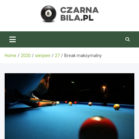
Skip
to
content
CzarnaBila.pl
Home
2020
sierpień
27
Break maksymalny