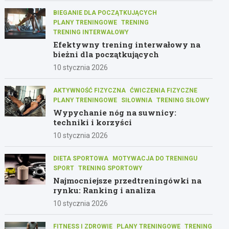
BIEGANIE DLA POCZĄTKUJĄCYCH
PLANY TRENINGOWE
TRENING
TRENING INTERWAŁOWY
Efektywny trening interwałowy na
bieżni dla początkujących
10 stycznia 2026
AKTYWNOŚĆ FIZYCZNA
ĆWICZENIA FIZYCZNE
PLANY TRENINGOWE
SIŁOWNIA
TRENING SIŁOWY
Wypychanie nóg na suwnicy:
techniki i korzyści
10 stycznia 2026
DIETA SPORTOWA
MOTYWACJA DO TRENINGU
SPORT
TRENING SPORTOWY
Najmocniejsze przedtreningówki na
rynku: Ranking i analiza
10 stycznia 2026
FITNESS I ZDROWIE
PLANY TRENINGOWE
TRENING