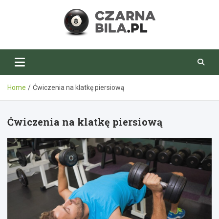
Skip
to
content
CzarnaBila.pl
Home
Ćwiczenia na klatkę piersiową
Ćwiczenia na klatkę piersiową