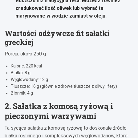
tłuszczu niż tradycyjna feta. Możesz również
zredukować ilość oliwek lub wybrać te
marynowane w wodzie zamiast w oleju.
Wartości odżywcze fit sałatki
greckiej
Porcja: około 250 g
Kalorie: 220 kcal
Białko: 8 g
Węglowodany: 12 g
Tłuszcze: 16 g (głównie zdrowe tłuszcze z oliwy i fety)
Błonnik: 4 g
2. Sałatka z komosą ryżową i
pieczonymi warzywami
Ta sycąca sałatka z komosą ryżową to doskonałe źródło
białka roślinnego i kompleksowych węglowodanów, które