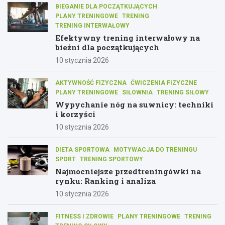
BIEGANIE DLA POCZĄTKUJĄCYCH
PLANY TRENINGOWE
TRENING
TRENING INTERWAŁOWY
Efektywny trening interwałowy na
bieżni dla początkujących
10 stycznia 2026
AKTYWNOŚĆ FIZYCZNA
ĆWICZENIA FIZYCZNE
PLANY TRENINGOWE
SIŁOWNIA
TRENING SIŁOWY
Wypychanie nóg na suwnicy: techniki
i korzyści
10 stycznia 2026
DIETA SPORTOWA
MOTYWACJA DO TRENINGU
SPORT
TRENING SPORTOWY
Najmocniejsze przedtreningówki na
rynku: Ranking i analiza
10 stycznia 2026
FITNESS I ZDROWIE
PLANY TRENINGOWE
TRENING