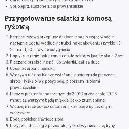
Sól, pieprz, suszone zioła prowansalskie
Przygotowanie sałatki z komosą
ryżową
Komosę ryżową przepłucz dokładnie pod bieżącą wodą, a
następnie ugotuj według instrukcji na opakowaniu (zwykle 15-
20 minut). Odstaw do ostygnięcia.
Paprykę, cukinię, bakłażana i cebulę pokrój w kostkę około 2 cm.
Pieczarki przekrój na pół lub ćwiartki, jeśli są duże.
Czosnek drobno posiekaj.
Warzywa ułóż na blasze wyłożonej papierem do pieczenia,
skrop 1 łyżką oliwy, posyp solą, pieprzem i ziołami
prowansalskimi.
Piecz w piekarniku nagrzanym do 200°C przez około 20-25
minut, aż warzywa będą miękkie i lekko zrumienione.
W dużej misce połącz ostudzoną komosę z upieczonymi
warzywami.
Dodaj posiekane świeże zioła.
Przygotuj dressing z pozostałej łyżki oliwy i soku z cytryny,