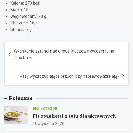
Kalorie: 270 kcal
Białko: 15 g
Węglowodany: 20 g
Tłuszcze: 15 g
Błonnik: 7 g
Nawigacja
Wyciskanie sztangi nad głowę: kluczowe ćwiczenie na
wpisu
silne barki
Pasy wyszczuplające brzuch: czy naprawdę działają?
Polecane
BEZ KATEGORII
Fit spaghetti z tofu dla aktywnych
10 stycznia 2026