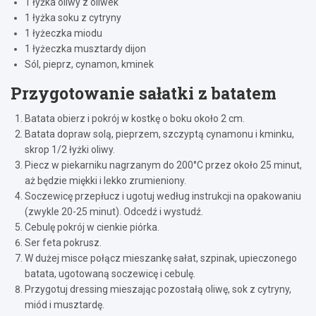
1 łyżka oliwy z oliwek
1 łyżka soku z cytryny
1 łyżeczka miodu
1 łyżeczka musztardy dijon
Sól, pieprz, cynamon, kminek
Przygotowanie sałatki z batatem
Batata obierz i pokrój w kostkę o boku około 2 cm.
Batata dopraw solą, pieprzem, szczyptą cynamonu i kminku,
skrop 1/2 łyżki oliwy.
Piecz w piekarniku nagrzanym do 200°C przez około 25 minut,
aż będzie miękki i lekko zrumieniony.
Soczewicę przepłucz i ugotuj według instrukcji na opakowaniu
(zwykle 20-25 minut). Odcedź i wystudź.
Cebulę pokrój w cienkie piórka.
Ser feta pokrusz.
W dużej misce połącz mieszankę sałat, szpinak, upieczonego
batata, ugotowaną soczewicę i cebulę.
Przygotuj dressing mieszając pozostałą oliwę, sok z cytryny,
miód i musztardę.