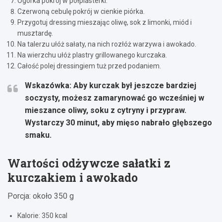
Ogórka pokrój w półplasterki.
Czerwoną cebulę pokrój w cienkie piórka.
Przygotuj dressing mieszając oliwę, sok z limonki, miód i
musztardę.
Na talerzu ułóż sałaty, na nich rozłóż warzywa i awokado.
Na wierzchu ułóż plastry grillowanego kurczaka.
Całość polej dressingiem tuż przed podaniem.
Wskazówka:
Aby kurczak był jeszcze bardziej
soczysty, możesz zamarynować go wcześniej w
mieszance oliwy, soku z cytryny i przypraw.
Wystarczy 30 minut, aby mięso nabrało głębszego
smaku.
Wartości odżywcze sałatki z
kurczakiem i awokado
Porcja: około 350 g
Kalorie: 350 kcal