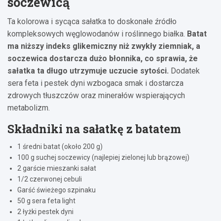
soczewicą
Ta kolorowa i sycąca sałatka to doskonałe źródło
kompleksowych węglowodanów i roślinnego białka.
Batat
ma niższy indeks glikemiczny niż zwykły ziemniak, a
soczewica dostarcza dużo błonnika, co sprawia, że
sałatka ta długo utrzymuje uczucie sytości.
Dodatek
sera feta i pestek dyni wzbogaca smak i dostarcza
zdrowych tłuszczów oraz minerałów wspierających
metabolizm.
Składniki na sałatkę z batatem
1 średni batat (około 200 g)
100 g suchej soczewicy (najlepiej zielonej lub brązowej)
2 garście mieszanki sałat
1/2 czerwonej cebuli
Garść świeżego szpinaku
50 g sera feta light
2 łyżki pestek dyni