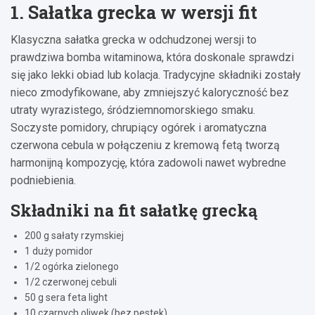
1. Sałatka grecka w wersji fit
Klasyczna sałatka grecka w odchudzonej wersji to
prawdziwa bomba witaminowa, która doskonale sprawdzi
się jako lekki obiad lub kolacja. Tradycyjne składniki zostały
nieco zmodyfikowane, aby zmniejszyć kaloryczność bez
utraty wyrazistego, śródziemnomorskiego smaku.
Soczyste pomidory, chrupiący ogórek i aromatyczna
czerwona cebula w połączeniu z kremową fetą tworzą
harmonijną kompozycję, która zadowoli nawet wybredne
podniebienia.
Składniki na fit sałatkę grecką
200 g sałaty rzymskiej
1 duży pomidor
1/2 ogórka zielonego
1/2 czerwonej cebuli
50 g sera feta light
10 czarnych oliwek (bez pestek)