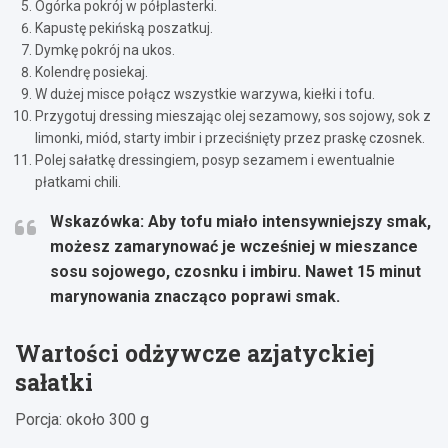
Ogórka pokrój w półplasterki.
Kapustę pekińską poszatkuj.
Dymkę pokrój na ukos.
Kolendrę posiekaj.
W dużej misce połącz wszystkie warzywa, kiełki i tofu.
Przygotuj dressing mieszając olej sezamowy, sos sojowy, sok z
limonki, miód, starty imbir i przeciśnięty przez praskę czosnek.
Polej sałatkę dressingiem, posyp sezamem i ewentualnie
płatkami chili.
Wskazówka:
Aby tofu miało intensywniejszy smak,
możesz zamarynować je wcześniej w mieszance
sosu sojowego, czosnku i imbiru. Nawet 15 minut
marynowania znacząco poprawi smak.
Wartości odżywcze azjatyckiej
sałatki
Porcja: około 300 g