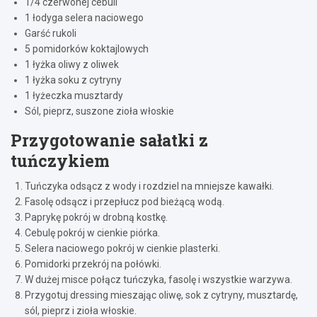
1/4 czerwonej cebuli
1 łodyga selera naciowego
Garść rukoli
5 pomidorków koktajlowych
1 łyżka oliwy z oliwek
1 łyżka soku z cytryny
1 łyżeczka musztardy
Sól, pieprz, suszone zioła włoskie
Przygotowanie sałatki z
tuńczykiem
Tuńczyka odsącz z wody i rozdziel na mniejsze kawałki.
Fasolę odsącz i przepłucz pod bieżącą wodą.
Paprykę pokrój w drobną kostkę.
Cebulę pokrój w cienkie piórka.
Selera naciowego pokrój w cienkie plasterki.
Pomidorki przekrój na połówki.
W dużej misce połącz tuńczyka, fasolę i wszystkie warzywa.
Przygotuj dressing mieszając oliwę, sok z cytryny, musztardę,
sól, pieprz i zioła włoskie.