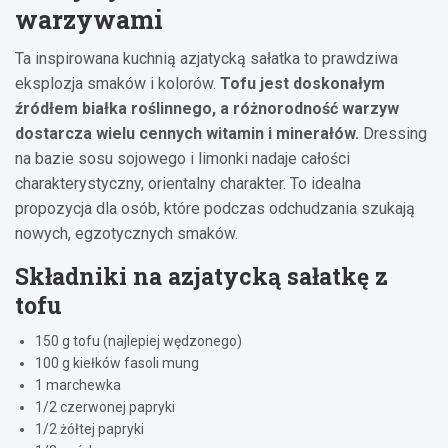
warzywami
Ta inspirowana kuchnią azjatycką sałatka to prawdziwa
eksplozja smaków i kolorów.
Tofu jest doskonałym
źródłem białka roślinnego, a różnorodność warzyw
dostarcza wielu cennych witamin i minerałów.
Dressing
na bazie sosu sojowego i limonki nadaje całości
charakterystyczny, orientalny charakter. To idealna
propozycja dla osób, które podczas odchudzania szukają
nowych, egzotycznych smaków.
Składniki na azjatycką sałatkę z
tofu
150 g tofu (najlepiej wędzonego)
100 g kiełków fasoli mung
1 marchewka
1/2 czerwonej papryki
1/2 żółtej papryki