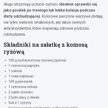
długo utrzymują uczucie sytości.
Idealnie sprawdzi się
jako posiłek po treningu lub lekka kolacja podczas
diety odchudzającej.
Kolorowe pieczone warzywa dodają
nie tylko walorów smakowych, ale także cennych
antyoksydantów, które wspierają zdrowie podczas
odchudzania.
Składniki na sałatkę z komosą
ryżową
100 g suchej komosy ryżowej (quinoa)
1 czerwona papryka
1 cukinia
1 mały bakłażan
100 g pieczarek
1 czerwona cebula
2 ząbki czosnku
2 łyżki oliwy z oliwek
Sok z 1 cytryny
Garść świeżych ziół (bazylia, natka pietruszki)