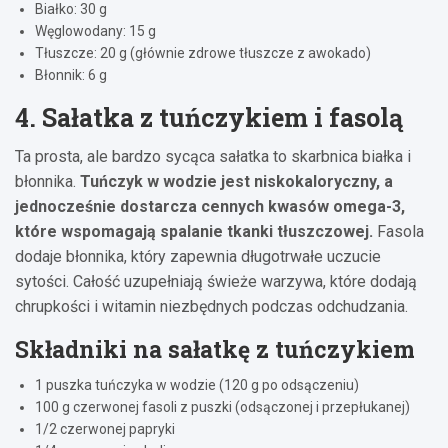
Białko: 30 g
Węglowodany: 15 g
Tłuszcze: 20 g (głównie zdrowe tłuszcze z awokado)
Błonnik: 6 g
4. Sałatka z tuńczykiem i fasolą
Ta prosta, ale bardzo sycąca sałatka to skarbnica białka i
błonnika.
Tuńczyk w wodzie jest niskokaloryczny, a
jednocześnie dostarcza cennych kwasów omega-3,
które wspomagają spalanie tkanki tłuszczowej.
Fasola
dodaje błonnika, który zapewnia długotrwałe uczucie
sytości. Całość uzupełniają świeże warzywa, które dodają
chrupkości i witamin niezbędnych podczas odchudzania.
Składniki na sałatkę z tuńczykiem
1 puszka tuńczyka w wodzie (120 g po odsączeniu)
100 g czerwonej fasoli z puszki (odsączonej i przepłukanej)
1/2 czerwonej papryki