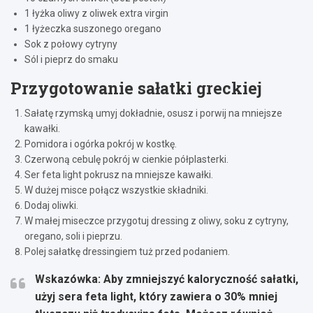
1 łyżka oliwy z oliwek extra virgin
1 łyżeczka suszonego oregano
Sok z połowy cytryny
Sól i pieprz do smaku
Przygotowanie sałatki greckiej
Sałatę rzymską umyj dokładnie, osusz i porwij na mniejsze
kawałki.
Pomidora i ogórka pokrój w kostkę.
Czerwoną cebulę pokrój w cienkie półplasterki.
Ser feta light pokrusz na mniejsze kawałki.
W dużej misce połącz wszystkie składniki.
Dodaj oliwki.
W małej miseczce przygotuj dressing z oliwy, soku z cytryny,
oregano, soli i pieprzu.
Polej sałatkę dressingiem tuż przed podaniem.
Wskazówka:
Aby zmniejszyć kaloryczność sałatki,
użyj sera feta light, który zawiera o 30% mniej