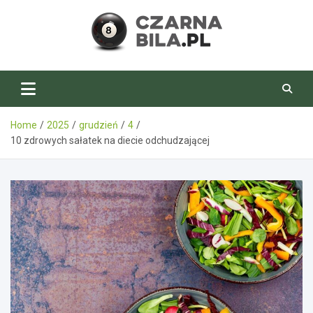
Skip
to
content
CzarnaBila.pl
Home
2025
grudzień
4
10 zdrowych sałatek na diecie odchudzającej