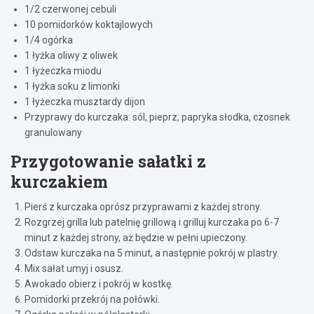
1/2 czerwonej cebuli
10 pomidorków koktajlowych
1/4 ogórka
1 łyżka oliwy z oliwek
1 łyżeczka miodu
1 łyżka soku z limonki
1 łyżeczka musztardy dijon
Przyprawy do kurczaka: sól, pieprz, papryka słodka, czosnek
granulowany
Przygotowanie sałatki z
kurczakiem
Pierś z kurczaka oprósz przyprawami z każdej strony.
Rozgrzej grilla lub patelnię grillową i grilluj kurczaka po 6-7
minut z każdej strony, aż będzie w pełni upieczony.
Odstaw kurczaka na 5 minut, a następnie pokrój w plastry.
Mix sałat umyj i osusz.
Awokado obierz i pokrój w kostkę.
Pomidorki przekrój na połówki.