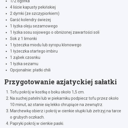
1/2 ogórka
4 liście kapusty pekińskiej
2 dymki (ze szczypiorkiem)
Garść kolendry świeżej
1 łyżka oleju sezamowego
1 łyżka sosu sojowego o obniżonej zawartości soli
Sok z 1 limonki
1 łyżeczka miodu lub syropu klonowego
1 łyżeczka startego imbiru
1 ząbek czosnku
1 łyżka sezamu
Opcjonalnie: płatki chili
Przygotowanie azjatyckiej sałatki
Tofu pokrój w kostkę o boku około 1,5 cm.
Na suchej patelni lub w piekarniku podpiecz tofu przez około
10 minut, aż stanie się lekko chrupiące na zewnątrz.
Marchewkę obierz i pokrój w cienkie słupki lub zetrzyj na tarce
o grubych oczkach.
Papryki pokrój w cienkie paski.