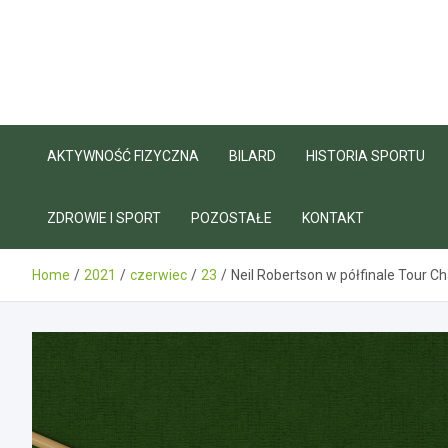
Skip
to
content
AKTYWNOŚĆ FIZYCZNA
BILARD
HISTORIA SPORTU
ZDROWIE I SPORT
POZOSTAŁE
KONTAKT
Home
2021
czerwiec
23
Neil Robertson w półfinale Tour 