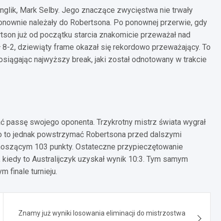
glik, Mark Selby. Jego znaczące zwycięstwa nie trwały
ponownie należały do Robertsona. Po ponownej przerwie, gdy
tson już od początku starcia znakomicie przeważał nad
ł 8-2, dziewiąty frame okazał się rekordowo przeważający. To
siągając najwyższy break, jaki został odnotowany w trakcie
ać passę swojego oponenta. Trzykrotny mistrz świata wygrał
ło to jednak powstrzymać Robertsona przed dalszymi
noszącym 103 punkty. Ostateczne przypieczętowanie
 kiedy to Australijczyk uzyskał wynik 10:3. Tym samym
 finale turnieju.
Znamy już wyniki losowania eliminacji do mistrzostwa