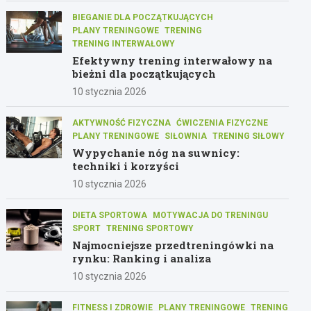
BIEGANIE DLA POCZĄTKUJĄCYCH
PLANY TRENINGOWE
TRENING
TRENING INTERWAŁOWY
Efektywny trening interwałowy na
bieżni dla początkujących
10 stycznia 2026
AKTYWNOŚĆ FIZYCZNA
ĆWICZENIA FIZYCZNE
PLANY TRENINGOWE
SIŁOWNIA
TRENING SIŁOWY
Wypychanie nóg na suwnicy:
techniki i korzyści
10 stycznia 2026
DIETA SPORTOWA
MOTYWACJA DO TRENINGU
SPORT
TRENING SPORTOWY
Najmocniejsze przedtreningówki na
rynku: Ranking i analiza
10 stycznia 2026
FITNESS I ZDROWIE
PLANY TRENINGOWE
TRENING