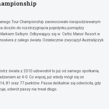
Championship
zwanego Tour Championship zaowocowało niespodziewanym
a doszło do rozstrzygnięcia pojedynku pomiędzy
 Markiem Selbym. Odbywający się w Celtic Manor Resort w
nookera z całego świata. Ostatecznie zwyciężył Australijczyk
strz świata z 2010 udowodnił to już od samego spotkania,
zeniem aż 4-0. Co więcej, już wtedy mógł się on
4, 81 oraz 77 punktów. Passa delikatnie się odwróciła, gdy
je, odwrót passy nie trwał długo.