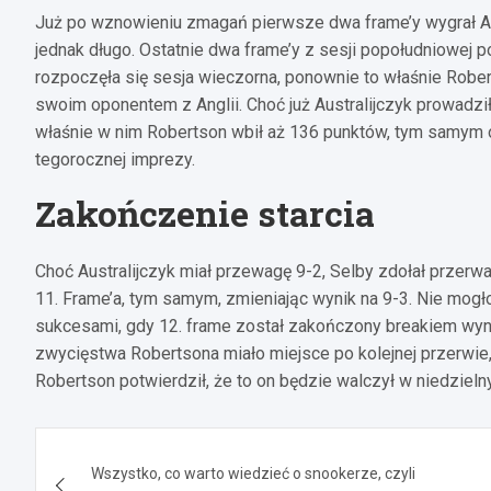
Już po wznowieniu zmagań pierwsze dwa frame’y wygrał An
jednak długo. Ostatnie dwa frame’y z sesji popołudniowej 
rozpoczęła się sesja wieczorna, ponownie to właśnie Rober
swoim oponentem z Anglii. Choć już Australijczyk prowadzi
właśnie w nim Robertson wbił aż 136 punktów, tym samym o
tegorocznej imprezy.
Zakończenie starcia
Choć Australijczyk miał przewagę 9-2, Selby zdołał przerw
11. Frame’a, tym samym, zmieniając wynik na 9-3. Nie mog
sukcesami, gdy 12. frame został zakończony breakiem wy
zwycięstwa Robertsona miało miejsce po kolejnej przerwie,
Robertson potwierdził, że to on będzie walczył w niedzielnym
Nawigacja
Wszystko, co warto wiedzieć o snookerze, czyli