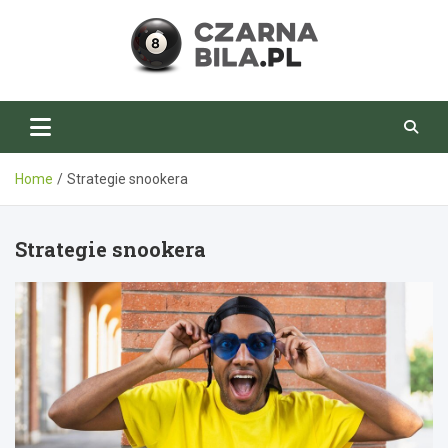
Skip
to
content
CzarnaBila.pl
Home
Strategie snookera
Strategie snookera