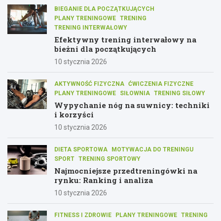
BIEGANIE DLA POCZĄTKUJĄCYCH
PLANY TRENINGOWE
TRENING
TRENING INTERWAŁOWY
Efektywny trening interwałowy na
bieżni dla początkujących
10 stycznia 2026
AKTYWNOŚĆ FIZYCZNA
ĆWICZENIA FIZYCZNE
PLANY TRENINGOWE
SIŁOWNIA
TRENING SIŁOWY
Wypychanie nóg na suwnicy: techniki
i korzyści
10 stycznia 2026
DIETA SPORTOWA
MOTYWACJA DO TRENINGU
SPORT
TRENING SPORTOWY
Najmocniejsze przedtreningówki na
rynku: Ranking i analiza
10 stycznia 2026
FITNESS I ZDROWIE
PLANY TRENINGOWE
TRENING