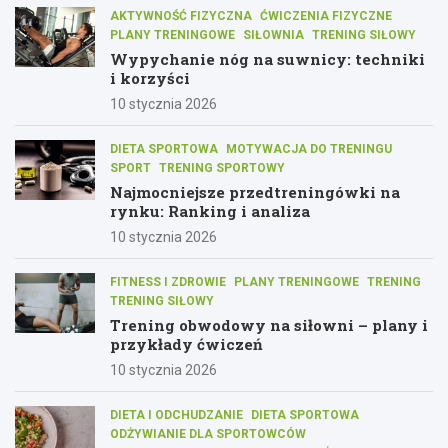
AKTYWNOŚĆ FIZYCZNA
ĆWICZENIA FIZYCZNE
PLANY TRENINGOWE
SIŁOWNIA
TRENING SIŁOWY
Wypychanie nóg na suwnicy: techniki
i korzyści
10 stycznia 2026
DIETA SPORTOWA
MOTYWACJA DO TRENINGU
SPORT
TRENING SPORTOWY
Najmocniejsze przedtreningówki na
rynku: Ranking i analiza
10 stycznia 2026
FITNESS I ZDROWIE
PLANY TRENINGOWE
TRENING
TRENING SIŁOWY
Trening obwodowy na siłowni – plany i
przykłady ćwiczeń
10 stycznia 2026
DIETA I ODCHUDZANIE
DIETA SPORTOWA
ODŻYWIANIE DLA SPORTOWCÓW