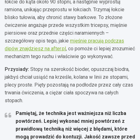
łokcie do kąta około 90 stopni, a następnie wyprostuj
ramiona, unikając przeprostu w łokciach. Trzymaj łokcie
blisko tułowia, aby chronić stawy barkowe. To złożone
ćwiczenie angażuje przede wszystkim tricepsy, mięśnie
piersiowe oraz przednie części naramiennych –
szczegółowy opis tego, jakie
mięśnie pracują podczas
dipów znajdziesz na after.pl
, co pomoże ci lepiej zrozumieć
mechanizm tego ruchu i właściwie go wykonywać.
Przysiady:
Stopy na szerokość bioder, opuszczaj biodra,
jakbyś chciał usiąść na krześle, kolana w linii ze stopami,
plecy proste. Pięty pozostają na podłodze przez cały czas
trwania ćwiczenia, a ciężar ciała spoczywa na całych
stopach.
Pamiętaj, że technika jest ważniejsza niż liczba
powtórzeń. Lepiej wykonać mniej powtórzeń z
prawidłową techniką niż więcej z błędami, które
mogą prowadzić do kontuzji. Jakość zawsze przed