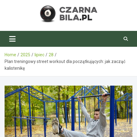
Skip
to
content
CzarnaBila.pl
Home
2025
lipiec
28
Plan treningowy street workout dla początkujących: jak zacząć
kalistenikę