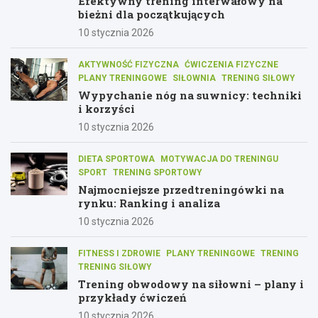
Efektywny trening interwałowy na
bieżni dla początkujących
10 stycznia 2026
AKTYWNOŚĆ FIZYCZNA
ĆWICZENIA FIZYCZNE
PLANY TRENINGOWE
SIŁOWNIA
TRENING SIŁOWY
Wypychanie nóg na suwnicy: techniki
i korzyści
10 stycznia 2026
DIETA SPORTOWA
MOTYWACJA DO TRENINGU
SPORT
TRENING SPORTOWY
Najmocniejsze przedtreningówki na
rynku: Ranking i analiza
10 stycznia 2026
FITNESS I ZDROWIE
PLANY TRENINGOWE
TRENING
TRENING SIŁOWY
Trening obwodowy na siłowni – plany i
przykłady ćwiczeń
10 stycznia 2026