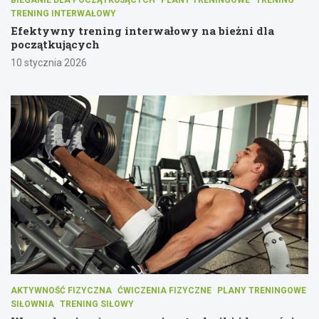
BIEGANIE DLA POCZĄTKUJĄCYCH
PLANY TRENINGOWE
TRENING
TRENING INTERWAŁOWY
Efektywny trening interwałowy na bieżni dla
początkujących
10 stycznia 2026
AKTYWNOŚĆ FIZYCZNA
ĆWICZENIA FIZYCZNE
PLANY TRENINGOWE
SIŁOWNIA
TRENING SIŁOWY