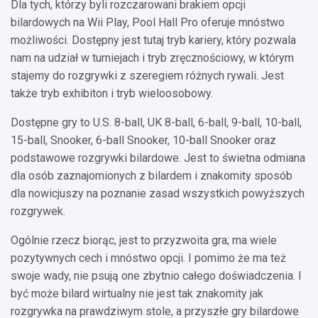
Dla tych, którzy byli rozczarowani brakiem opcji
bilardowych na Wii Play, Pool Hall Pro oferuje mnóstwo
możliwości. Dostępny jest tutaj tryb kariery, który pozwala
nam na udział w turniejach i tryb zręcznościowy, w którym
stajemy do rozgrywki z szeregiem różnych rywali. Jest
także tryb exhibiton i tryb wieloosobowy.
Dostępne gry to U.S. 8-ball, UK 8-ball, 6-ball, 9-ball, 10-ball,
15-ball, Snooker, 6-ball Snooker, 10-ball Snooker oraz
podstawowe rozgrywki bilardowe. Jest to świetna odmiana
dla osób zaznajomionych z bilardem i znakomity sposób
dla nowicjuszy na poznanie zasad wszystkich powyższych
rozgrywek.
Ogólnie rzecz biorąc, jest to przyzwoita gra; ma wiele
pozytywnych cech i mnóstwo opcji. I pomimo że ma też
swoje wady, nie psują one zbytnio całego doświadczenia. I
być może bilard wirtualny nie jest tak znakomity jak
rozgrywka na prawdziwym stole, a przyszłe gry bilardowe