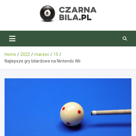
Skip
to
content
CzarnaBila.pl
Home
2022
marzec
10
Najlepsze gry bilardowe na Nintendo Wii