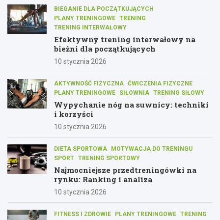
BIEGANIE DLA POCZĄTKUJĄCYCH
PLANY TRENINGOWE
TRENING
TRENING INTERWAŁOWY
Efektywny trening interwałowy na
bieżni dla początkujących
10 stycznia 2026
AKTYWNOŚĆ FIZYCZNA
ĆWICZENIA FIZYCZNE
PLANY TRENINGOWE
SIŁOWNIA
TRENING SIŁOWY
Wypychanie nóg na suwnicy: techniki
i korzyści
10 stycznia 2026
DIETA SPORTOWA
MOTYWACJA DO TRENINGU
SPORT
TRENING SPORTOWY
Najmocniejsze przedtreningówki na
rynku: Ranking i analiza
10 stycznia 2026
FITNESS I ZDROWIE
PLANY TRENINGOWE
TRENING