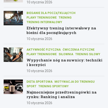
10 stycznia 2026
BIEGANIE DLA POCZĄTKUJĄCYCH
PLANY TRENINGOWE
TRENING
TRENING INTERWAŁOWY
Efektywny trening interwałowy na
bieżni dla początkujących
10 stycznia 2026
AKTYWNOŚĆ FIZYCZNA
ĆWICZENIA FIZYCZNE
PLANY TRENINGOWE
SIŁOWNIA
TRENING SIŁOWY
Wypychanie nóg na suwnicy: techniki
i korzyści
10 stycznia 2026
DIETA SPORTOWA
MOTYWACJA DO TRENINGU
SPORT
TRENING SPORTOWY
Najmocniejsze przedtreningówki na
rynku: Ranking i analiza
10 stycznia 2026