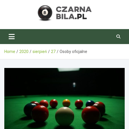
Skip
to
content
CzarnaBila.pl
Home
2020
sierpień
27
Osoby oficjalne