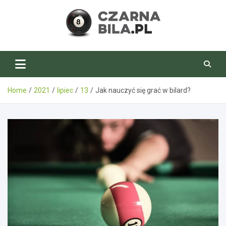
Skip
to
content
CzarnaBila.pl
Home
2021
lipiec
13
Jak nauczyć się grać w bilard?