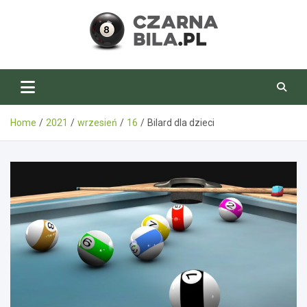
Skip
to
content
CzarnaBila.pl
Home
2021
wrzesień
16
Bilard dla dzieci