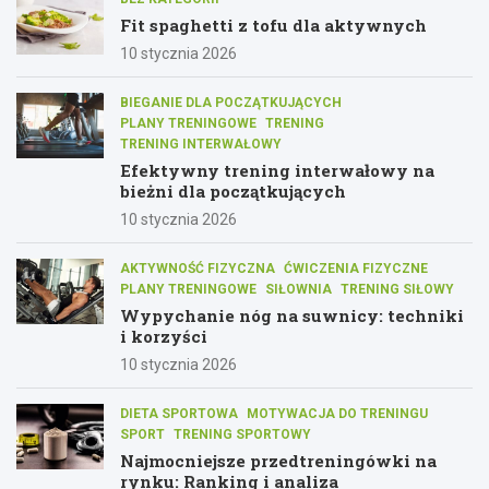
Fit spaghetti z tofu dla aktywnych
10 stycznia 2026
BIEGANIE DLA POCZĄTKUJĄCYCH
PLANY TRENINGOWE
TRENING
TRENING INTERWAŁOWY
Efektywny trening interwałowy na
bieżni dla początkujących
10 stycznia 2026
AKTYWNOŚĆ FIZYCZNA
ĆWICZENIA FIZYCZNE
PLANY TRENINGOWE
SIŁOWNIA
TRENING SIŁOWY
Wypychanie nóg na suwnicy: techniki
i korzyści
10 stycznia 2026
DIETA SPORTOWA
MOTYWACJA DO TRENINGU
SPORT
TRENING SPORTOWY
Najmocniejsze przedtreningówki na
rynku: Ranking i analiza