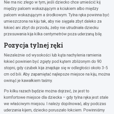
Nie ma nic złego w tym, jeśli dziecko chce umieścić kij
między palcem wskazującym a kciukiem albo między
palcem wskazującym a środkowym. Tylna ręka powinna być
umieszczona na kiju tak, aby nie sięgała zbyt daleko za
łokieć ani zbyt do przodu, żeby nie utrudniała dziecku
przesuwania kija kilka centymetrów poza uderzaną bilę.
Pozycja tylnej ręki
Niezależnie od wysokości lub kąta nachylenia ramienia
łokieć powinien być zgięty pod kątem zbliżonym do 90
stopni, gdy czubek kija znajduje się w odległości około 3-5
cm od bili. Aby zapamiętać najlepsze miejsce na kiju, można
owinąć je kawałkiem taśmy.
Po kilku razach będzie można dojrzeć, że jest to
komfortowe miejsce dla dziecka – gdy tylna ręka jest stale
we właściwym miejscu. I należy dopilnować, aby podczas
uderzania kijem, dziecko poruszało łokciem. Powinniśmy