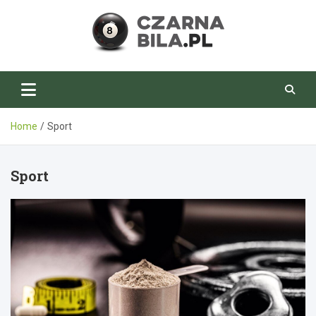
Skip
to
content
CzarnaBila.pl
Home
Sport
Sport