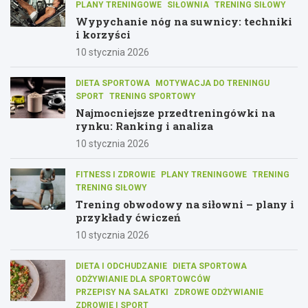
PLANY TRENINGOWE
SIŁOWNIA
TRENING SIŁOWY
Wypychanie nóg na suwnicy: techniki
i korzyści
10 stycznia 2026
DIETA SPORTOWA
MOTYWACJA DO TRENINGU
SPORT
TRENING SPORTOWY
Najmocniejsze przedtreningówki na
rynku: Ranking i analiza
10 stycznia 2026
FITNESS I ZDROWIE
PLANY TRENINGOWE
TRENING
TRENING SIŁOWY
Trening obwodowy na siłowni – plany i
przykłady ćwiczeń
10 stycznia 2026
DIETA I ODCHUDZANIE
DIETA SPORTOWA
ODŻYWIANIE DLA SPORTOWCÓW
PRZEPISY NA SAŁATKI
ZDROWE ODŻYWIANIE
ZDROWIE I SPORT