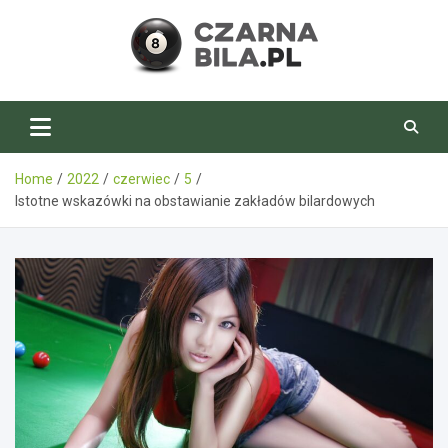
Skip
to
content
CzarnaBila.pl
Home
2022
czerwiec
5
Istotne wskazówki na obstawianie zakładów bilardowych