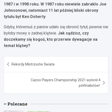
1987 i w 1998 roku. W 1987 roku niewiele zabrakło Joe
Johnsonowi, natomiast 11 lat później bliski obrony
tytułu był Ken Doherty
.
Gdyby, któremuś z panów udało się obronić tytuł, pewnie nie
byłoby mowy o żadnej klątwie.
Jak sądzisz, czy
doczekamy się kogoś, kto przerwie dywagacje na
temat klątwy?
Nawigacja
Rekordy Mistrzostw Świata
wpisu
Cazoo Players Championship 2021 wyłonił 4
półfinalistów!
Polecane