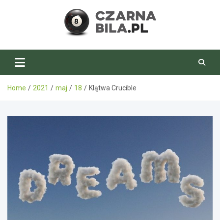
Skip
to
content
CzarnaBila.pl
Home
2021
maj
18
Klątwa Crucible