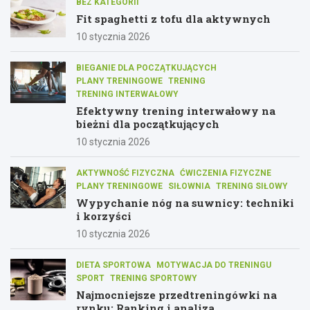
BEZ KATEGORII
Fit spaghetti z tofu dla aktywnych
10 stycznia 2026
BIEGANIE DLA POCZĄTKUJĄCYCH
PLANY TRENINGOWE
TRENING
TRENING INTERWAŁOWY
Efektywny trening interwałowy na
bieżni dla początkujących
10 stycznia 2026
AKTYWNOŚĆ FIZYCZNA
ĆWICZENIA FIZYCZNE
PLANY TRENINGOWE
SIŁOWNIA
TRENING SIŁOWY
Wypychanie nóg na suwnicy: techniki
i korzyści
10 stycznia 2026
DIETA SPORTOWA
MOTYWACJA DO TRENINGU
SPORT
TRENING SPORTOWY
Najmocniejsze przedtreningówki na
rynku: Ranking i analiza