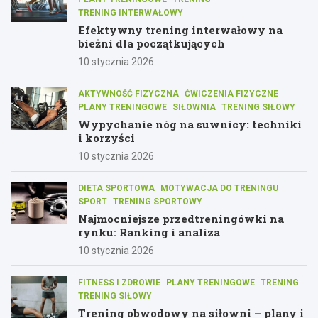
TRENING INTERWAŁOWY
Efektywny trening interwałowy na
bieżni dla początkujących
10 stycznia 2026
AKTYWNOŚĆ FIZYCZNA
ĆWICZENIA FIZYCZNE
PLANY TRENINGOWE
SIŁOWNIA
TRENING SIŁOWY
Wypychanie nóg na suwnicy: techniki
i korzyści
10 stycznia 2026
DIETA SPORTOWA
MOTYWACJA DO TRENINGU
SPORT
TRENING SPORTOWY
Najmocniejsze przedtreningówki na
rynku: Ranking i analiza
10 stycznia 2026
FITNESS I ZDROWIE
PLANY TRENINGOWE
TRENING
TRENING SIŁOWY
Trening obwodowy na siłowni – plany i