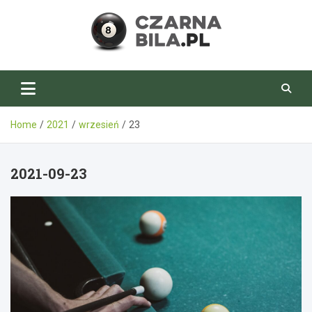
Skip
to
content
CzarnaBila.pl
Home
2021
wrzesień
23
2021-09-23