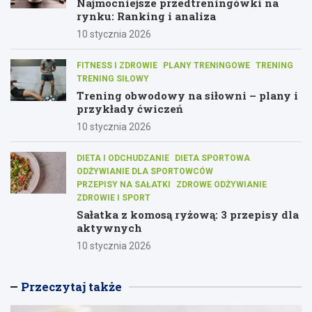
Najmocniejsze przedtreningówki na
rynku: Ranking i analiza
10 stycznia 2026
FITNESS I ZDROWIE
PLANY TRENINGOWE
TRENING
TRENING SIŁOWY
Trening obwodowy na siłowni – plany i
przykłady ćwiczeń
10 stycznia 2026
DIETA I ODCHUDZANIE
DIETA SPORTOWA
ODŻYWIANIE DLA SPORTOWCÓW
PRZEPISY NA SAŁATKI
ZDROWE ODŻYWIANIE
ZDROWIE I SPORT
Sałatka z komosą ryżową: 3 przepisy dla
aktywnych
10 stycznia 2026
Przeczytaj także