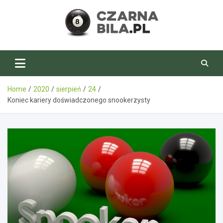
Skip
to
content
CzarnaBila.pl
Home
2020
sierpień
24
Koniec kariery doświadczonego snookerzysty