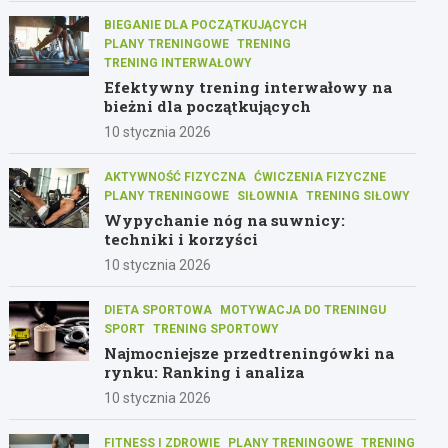
BIEGANIE DLA POCZĄTKUJĄCYCH
PLANY TRENINGOWE
TRENING
TRENING INTERWAŁOWY
Efektywny trening interwałowy na
bieżni dla początkujących
10 stycznia 2026
AKTYWNOŚĆ FIZYCZNA
ĆWICZENIA FIZYCZNE
PLANY TRENINGOWE
SIŁOWNIA
TRENING SIŁOWY
Wypychanie nóg na suwnicy:
techniki i korzyści
10 stycznia 2026
DIETA SPORTOWA
MOTYWACJA DO TRENINGU
SPORT
TRENING SPORTOWY
Najmocniejsze przedtreningówki na
rynku: Ranking i analiza
10 stycznia 2026
FITNESS I ZDROWIE
PLANY TRENINGOWE
TRENING