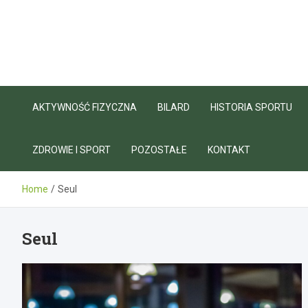
Skip
to
content
AKTYWNOŚĆ FIZYCZNA
BILARD
HISTORIA SPORTU
ZDROWIE I SPORT
POZOSTAŁE
KONTAKT
Home
Seul
Seul