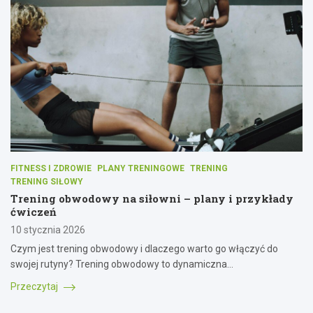
FITNESS I ZDROWIE
PLANY TRENINGOWE
TRENING
TRENING SIŁOWY
Trening obwodowy na siłowni – plany i przykłady
ćwiczeń
10 stycznia 2026
Czym jest trening obwodowy i dlaczego warto go włączyć do
swojej rutyny? Trening obwodowy to dynamiczna…
Przeczytaj