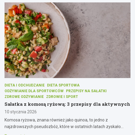
DIETA I ODCHUDZANIE
DIETA SPORTOWA
ODŻYWIANIE DLA SPORTOWCÓW
PRZEPISY NA SAŁATKI
ZDROWE ODŻYWIANIE
ZDROWIE I SPORT
Sałatka z komosą ryżową: 3 przepisy dla aktywnych
10 stycznia 2026
Komosa ryżowa, znana również jako quinoa, to jedno z
najzdrowszych pseudozbóż, które w ostatnich latach zyskało…