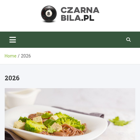
Skip
to
content
CzarnaBila.pl
Home
2026
2026